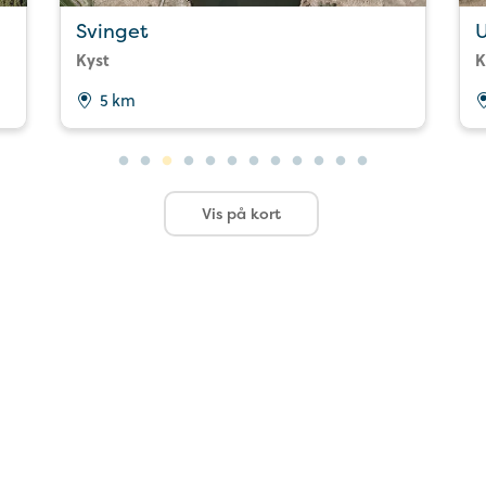
Svinget
Kyst
K
5 km
Vis på kort