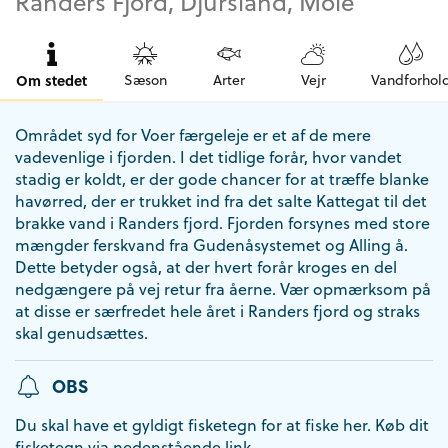
Randers Fjord, Djursland, Mole
Om stedet
Sæson
Arter
Vejr
Vandforhol
Området syd for Voer færgeleje er et af de mere
vadevenlige i fjorden. I det tidlige forår, hvor vandet
stadig er koldt, er der gode chancer for at træffe blanke
havørred, der er trukket ind fra det salte Kattegat til det
brakke vand i Randers fjord. Fjorden forsynes med store
mængder ferskvand fra Gudenåsystemet og Alling å.
Dette betyder også, at der hvert forår kroges en del
nedgængere på vej retur fra åerne. Vær opmærksom på
at disse er særfredet hele året i Randers fjord og straks
skal genudsættes.
OBS
Du skal have et gyldigt fisketegn for at fiske her. Køb dit
fisketegn via nedenstående link.