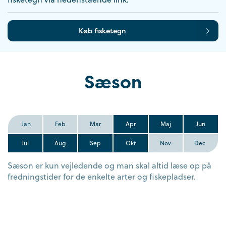
Køb fisketegn
Sæson
Jan
Feb
Mar
Apr
Maj
Jun
Jul
Aug
Sep
Okt
Nov
Dec
Sæson er kun vejledende og man skal altid læse op på
fredningstider for de enkelte arter og fiskepladser.