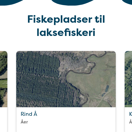
Fiskepladser til
laksefiskeri
Rind Å
K
Åer
Å