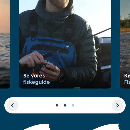
Se vores
K
fiskeguide
Fi