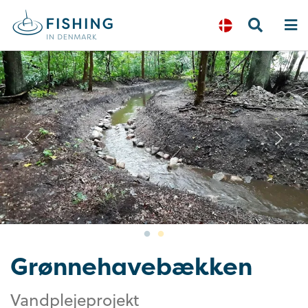
Previous
N
Grønnehavebækken
Vandplejeprojekt