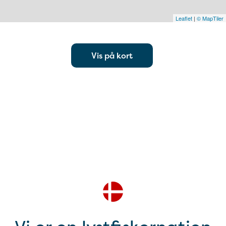
Leaflet
|
© MapTiler
Vis på kort