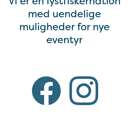
Vi er en lystfiskernation
med uendelige
muligheder for nye
eventyr