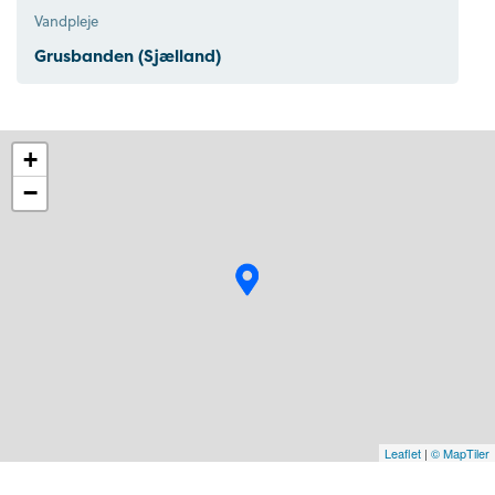
Vandpleje
Grusbanden (Sjælland)
+
−
Leaflet
|
© MapTiler