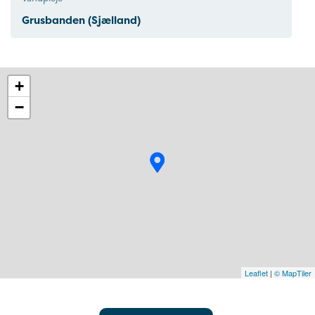
Grusbanden (Sjælland)
+
−
Leaflet
|
© MapTiler