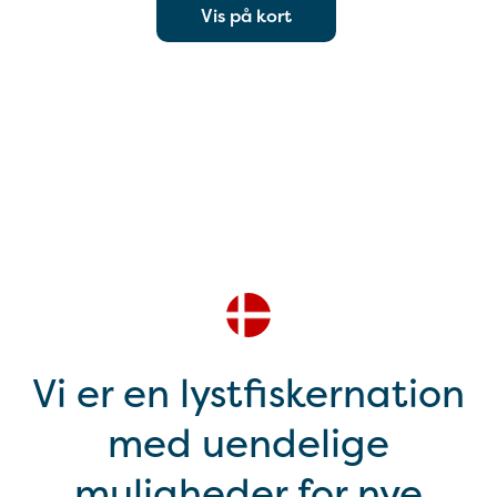
Vis på kort
Vi er en lystfiskernation
med uendelige
muligheder for nye