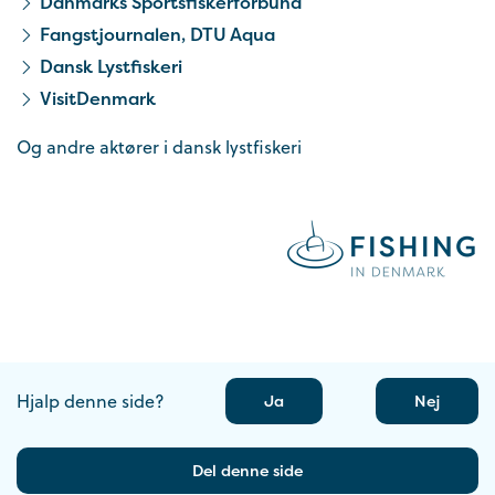
Danmarks Sportsfiskerforbund
Fangstjournalen, DTU Aqua
Dansk Lystfiskeri
VisitDenmark
Og andre aktører i dansk lystfiskeri
Hjalp denne side?
Ja
Nej
Del denne side