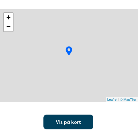
+
−
Leaflet
|
© MapTiler
Vis på kort