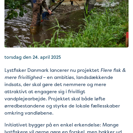
torsdag den 24. april 2025
Lystfisker Danmark lancerer nu projektet
Flere fisk &
mere frivillighed
– en ambitiøs, landsdækkende
indsats, der skal gøre det nemmere og mere
attraktivt at engagere sig i frivilligt
vandplejearbejde. Projektet skal både løfte
ørredbestandene og styrke de lokale fællesskaber
omkring vandløbene.
Initiativet bygger på en enkel erkendelse: Mange
lystfiskere vil gerne gøre en forskel, men bakker ud,