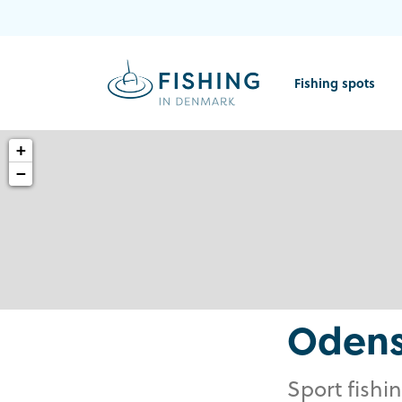
Fishing spots
+
−
Odens
Sport fishi