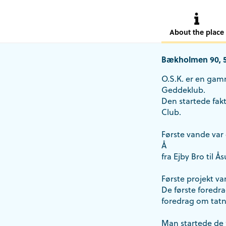
About the place
Bækholmen 90, 
O.S.K. er en gamm
Geddeklub.
Den startede fak
Club.
Første vande var
Å
fra Ejby Bro til Å
Første projekt v
De første foredr
foredrag om tatni
Man startede de 