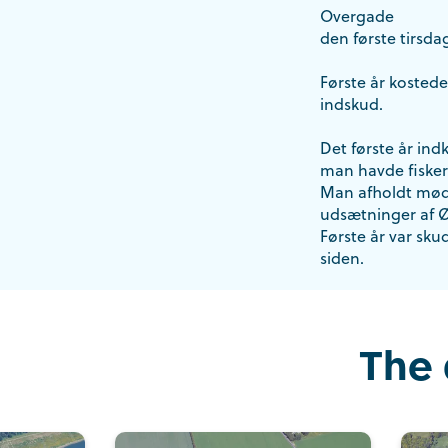
Overgade
den første tirsd
Første år kostede
indskud.
Det første år ind
man havde fiskere
Man afholdt mød
udsætninger af Ø
Første år var skud
siden.
The 