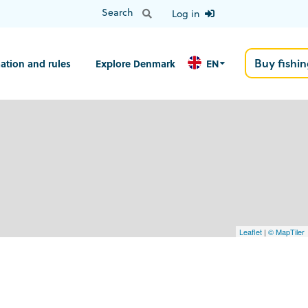
Log in
Buy fishin
ation and rules
Explore Denmark
EN
Leaflet
|
© MapTiler