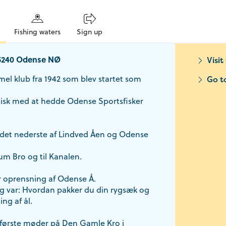
Fishing waters
Sign up
5240 Odense NØ
Visit
el klub fra 1942 som blev startet som
Go t
tisk med at hedde Odense Sportsfisker
 det nederste af Lindved Åen og Odense
sum Bro og til Kanalen.
ar oprensning af Odense Å.
ag var: Hvordan pakker du din rygsæk og
ng af ål.
første møder på Den Gamle Kro i