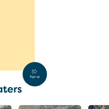
Sign up
aters