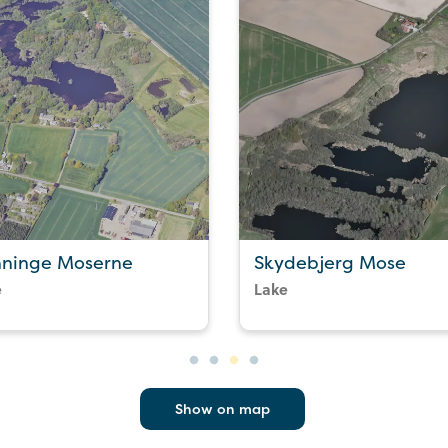
ninge Moserne
Skydebjerg Mose
e
Lake
Show on map