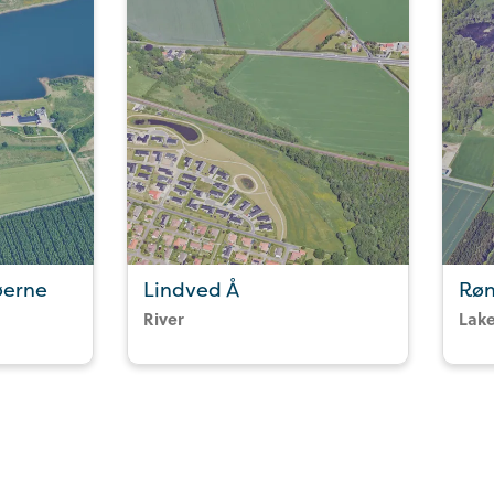
øerne
Lindved Å
Røn
River
Lak