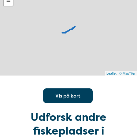
−
Leaflet
|
© MapTiler
Vis på kort
Udforsk andre
fiskepladser i