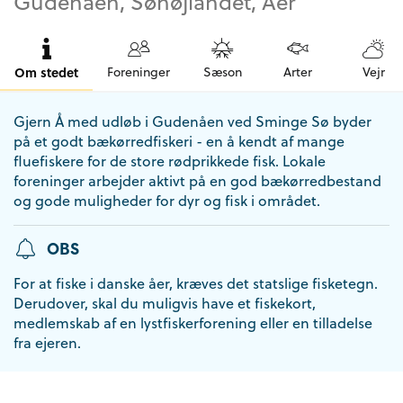
Gudenåen, Søhøjlandet, Åer
Om stedet
Foreninger
Sæson
Arter
Vejr
Gjern Å med udløb i Gudenåen ved Sminge Sø byder
på et godt bækørredfiskeri - en å kendt af mange
fluefiskere for de store rødprikkede fisk. Lokale
foreninger arbejder aktivt på en god bækørredbestand
og gode muligheder for dyr og fisk i området.
OBS
For at fiske i danske åer, kræves det statslige fisketegn.
Derudover, skal du muligvis have et fiskekort,
medlemskab af en lystfiskerforening eller en tilladelse
fra ejeren.