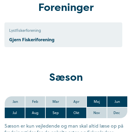
Foreninger
Lystfiskerforening
Gjern Fiskeriforening
Sæson
Jan
Feb
Mar
Apr
Maj
Jun
Jul
Aug
Sep
Okt
Nov
Dec
Sæson er kun vejledende og man skal altid læse op på