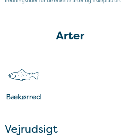
fredningstider for de enkelte arter og fiskepladser.
Arter
Bækørred
Vejrudsigt