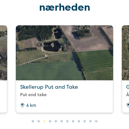
nærheden
Skellerup Put and Take
Put and take
Å
6 km