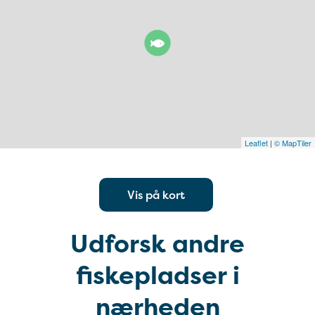
Leaflet
|
© MapTiler
Vis på kort
Udforsk andre
fiskepladser i
nærheden