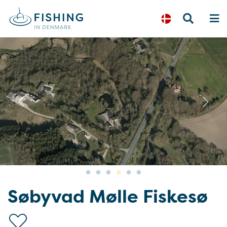
Previous
N
Søbyvad Mølle Fiskesø