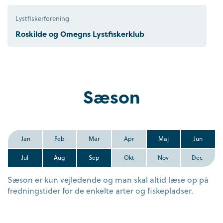
Lystfiskerforening
Roskilde og Omegns Lystfiskerklub
Sæson
Jan
Feb
Mar
Apr
Maj
Jun
Jul
Aug
Sep
Okt
Nov
Dec
Sæson er kun vejledende og man skal altid læse op på
fredningstider for de enkelte arter og fiskepladser.