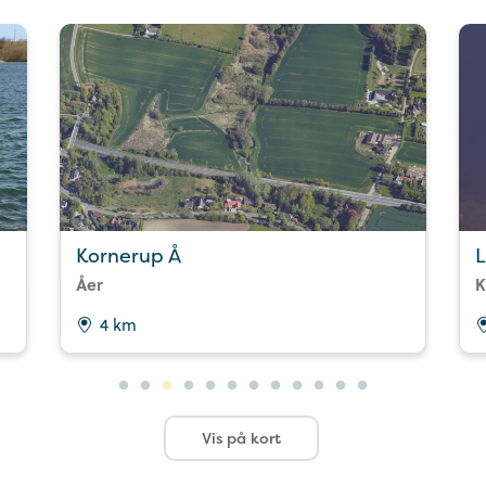
Kornerup Å
Åer
K
4 km
Vis på kort