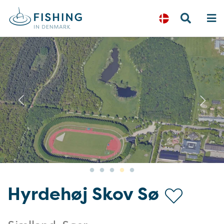
Previous
N
Hyrdehøj Skov Sø