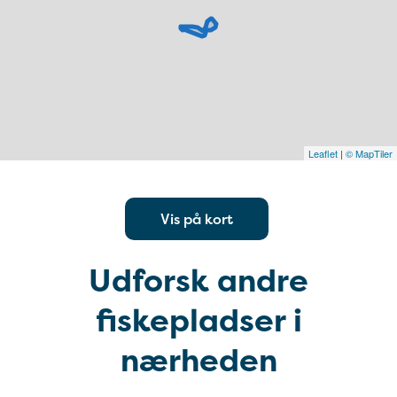
Leaflet
|
© MapTiler
Vis på kort
Udforsk andre
fiskepladser i
nærheden