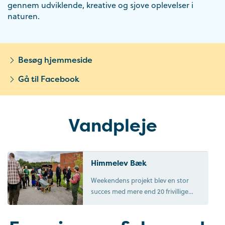
gennem udviklende, kreative og sjove oplevelser i
naturen.
Besøg hjemmeside
Gå til Facebook
Vandpleje
Himmelev Bæk
Weekendens projekt blev en stor
succes med mere end 20 frivillige
deltagere fra primært ROLK og
Grusbanden.
Desuden deltog både "Kilden", der