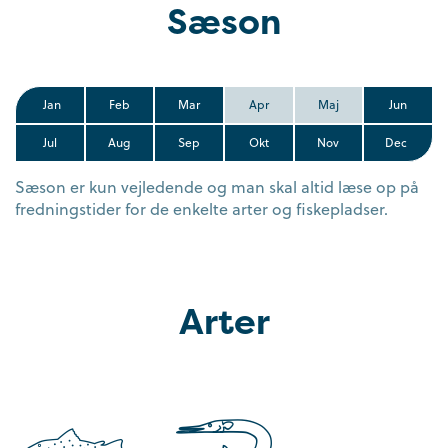
Sæson
Jan
Feb
Mar
Apr
Maj
Jun
Jul
Aug
Sep
Okt
Nov
Dec
Sæson er kun vejledende og man skal altid læse op på
fredningstider for de enkelte arter og fiskepladser.
Arter