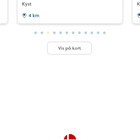
Kyst
K
4 km
Vis på kort