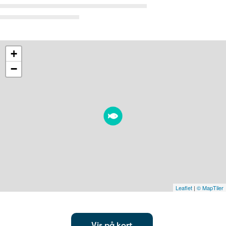
+
−
Leaflet
|
© MapTiler
Vis på kort