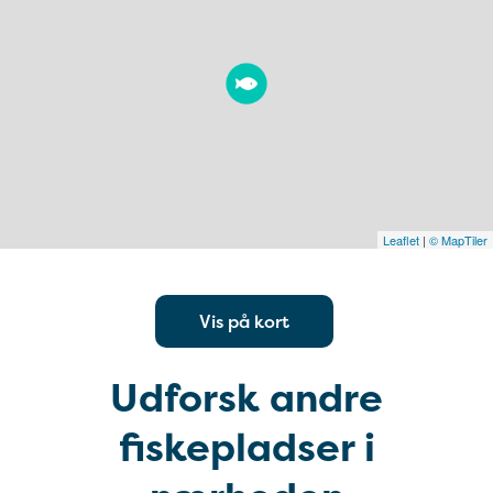
Leaflet
|
© MapTiler
Vis på kort
Udforsk andre
fiskepladser i