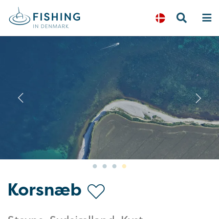
Previous
N
Korsnæb