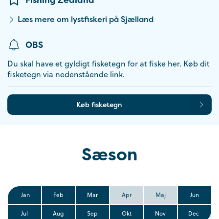
Fishing Zealand
Læs mere om lystfiskeri på Sjælland
OBS
Du skal have et gyldigt fisketegn for at fiske her. Køb dit
fisketegn via nedenstående link.
Køb fisketegn
Sæson
Jan
Feb
Mar
Apr
Maj
Jun
Jul
Aug
Sep
Okt
Nov
Dec