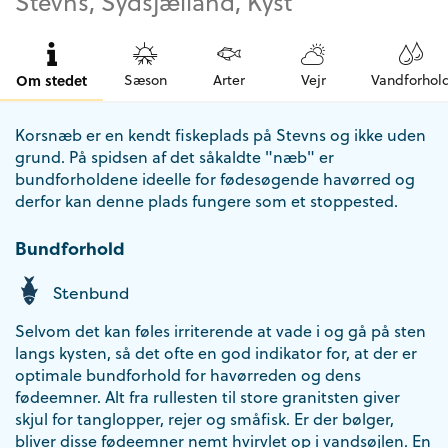
Stevns, Sydsjælland, Kyst
Om stedet
Sæson
Arter
Vejr
Vandforhol
Korsnæb er en kendt fiskeplads på Stevns og ikke uden
grund. På spidsen af det såkaldte "næb" er
bundforholdene ideelle for fødesøgende havørred og
derfor kan denne plads fungere som et stoppested.
Bundforhold
Stenbund
Selvom det kan føles irriterende at vade i og gå på sten
langs kysten, så det ofte en god indikator for, at der er
optimale bundforhold for havørreden og dens
fødeemner. Alt fra rullesten til store granitsten giver
skjul for tanglopper, rejer og småfisk. Er der bølger,
bliver disse fødeemner nemt hvirvlet op i vandsøjlen. En