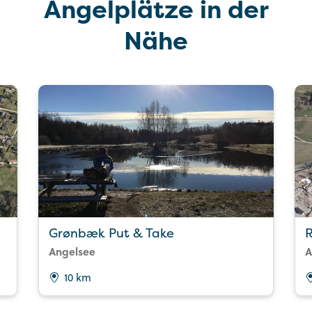
Angelplätze in der
Nähe
Grønbæk Put & Take
R
Angelsee
A
10 km