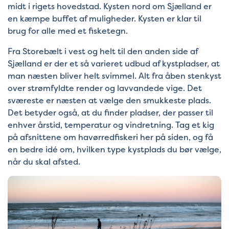
midt i rigets hovedstad. Kysten nord om Sjælland er
en kæmpe buffet af muligheder. Kysten er klar til
brug for alle med et fisketegn.
Fra Storebælt i vest og helt til den anden side af
Sjælland er der et så varieret udbud af kystpladser, at
man næsten bliver helt svimmel. Alt fra åben stenkyst
over strømfyldte render og lavvandede vige. Det
sværeste er næsten at vælge den smukkeste plads.
Det betyder også, at du finder pladser, der passer til
enhver årstid, temperatur og vindretning. Tag et kig
på afsnittene om havørredfiskeri her på siden, og få
en bedre idé om, hvilken type kystplads du bør vælge,
når du skal afsted.