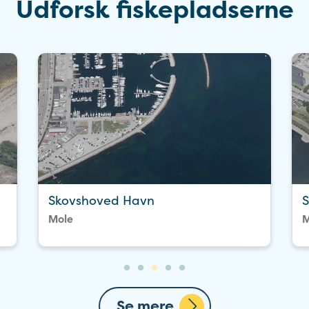
Udforsk fiskepladserne
Skovshoved Havn
S
Mole
M
Se mere