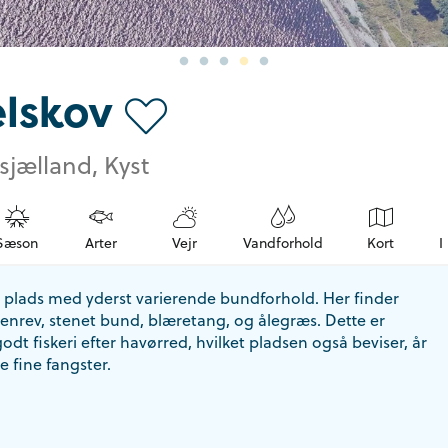
lskov
sjælland, Kyst
Sæson
Arter
Vejr
Vandforhold
Kort
I
 plads med yderst varierende bundforhold. Her finder
nrev, stenet bund, blæretang, og ålegræs. Dette er
odt fiskeri efter havørred, hvilket pladsen også beviser, år
e fine fangster.