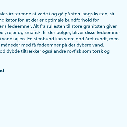
les irriterende at vade i og gå på sten langs kysten, så
ndikator for, at der er optimale bundforhold for
s fødeemner. Alt fra rullesten til store granitsten giver
per, rejer og småfisk. Er der bølger, bliver disse fødeemner
 i vandsøjlen. En stenbund kan være god året rundt, men
de måneder med få fødeemner på det dybere vand.
 dybde tiltrækker også andre rovfisk som torsk og
nd