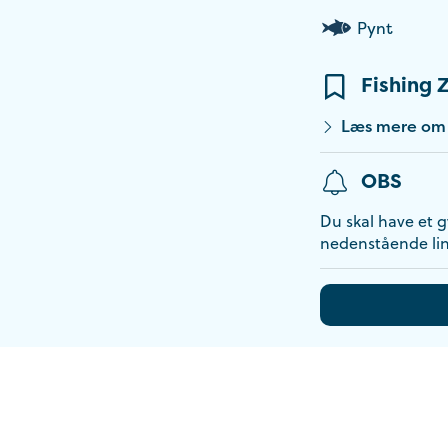
Pynt
Fishing 
Læs mere om l
OBS
Du skal have et gy
nedenstående lin