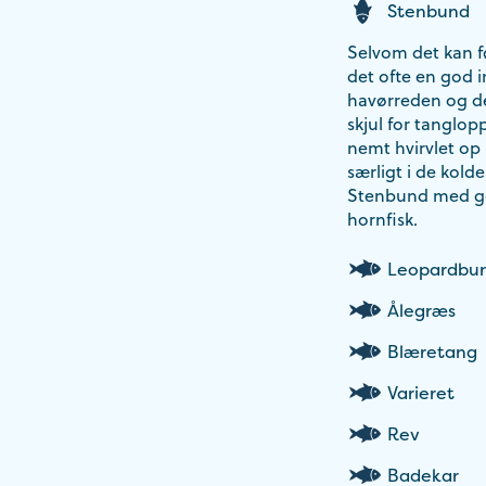
Stenbund
Selvom det kan fø
det ofte en god i
havørreden og den
skjul for tanglop
nemt hvirvlet op
særligt i de kol
Stenbund med god
hornfisk.
Leopardbu
Ålegræs
Blæretang
Varieret
Rev
Badekar