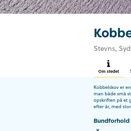
Kobbe
Stevns, Syd
Om stedet
Kobbelskov er en
man både små ste
opskriften på et g
efter år, med stor
Bundforhold