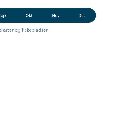
Sep
Okt
Nov
Dec
 arter og fiskepladser.