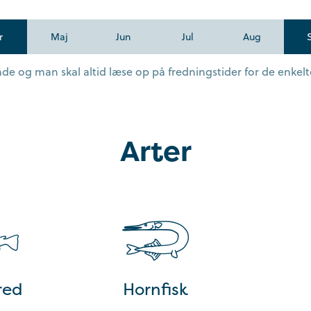
r
Maj
Jun
Jul
Aug
e og man skal altid læse op på fredningstider for de enkelte
Arter
red
Hornfisk