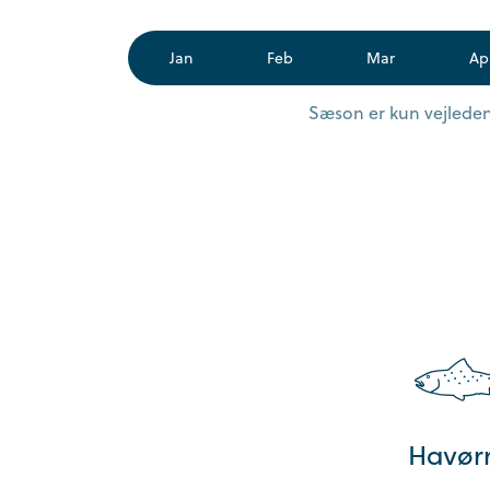
Jan
Feb
Mar
Ap
Sæson er kun vejledend
Havør