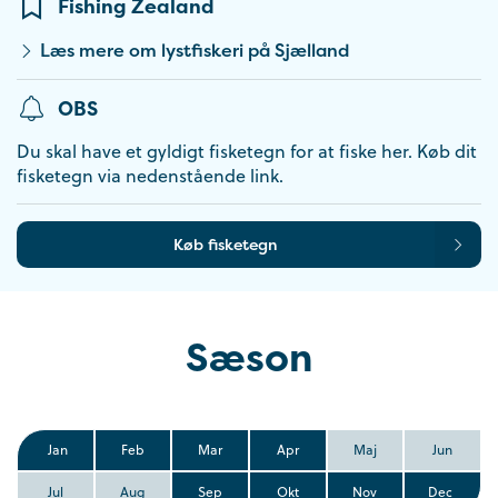
Fishing Zealand
Læs mere om lystfiskeri på Sjælland
OBS
Du skal have et gyldigt fisketegn for at fiske her. Køb dit
fisketegn via nedenstående link.
Køb fisketegn
Sæson
Jan
Feb
Mar
Apr
Maj
Jun
Jul
Aug
Sep
Okt
Nov
Dec