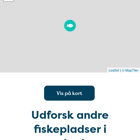
Leaflet
|
© MapTiler
Vis på kort
Udforsk andre
fiskepladser i