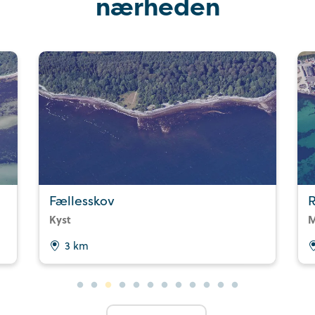
nærheden
Fællesskov
Kyst
M
3 km