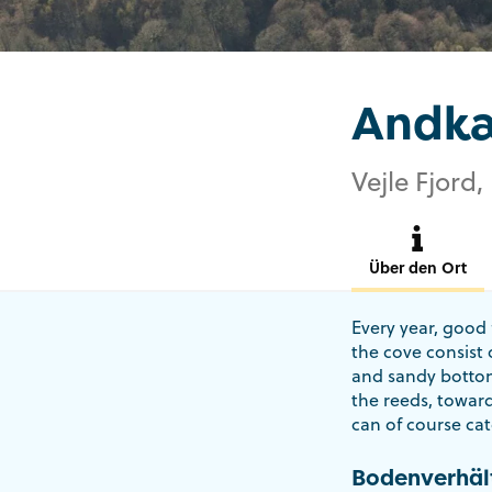
Andkæ
Vejle Fjord,
Über den Ort
Every year, good 
the cove consist 
and sandy bottom
the reeds, toward
can of course cat
Bodenverhäl