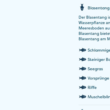
Blasentang
Der Blasentang i
Wasserpflanze an
Meeresboden auf 
Blasentang biete
Blasentang am Me
Schlammig
Steiniger 
Seegras
Vorsprünge
Riffe
Muschelbä