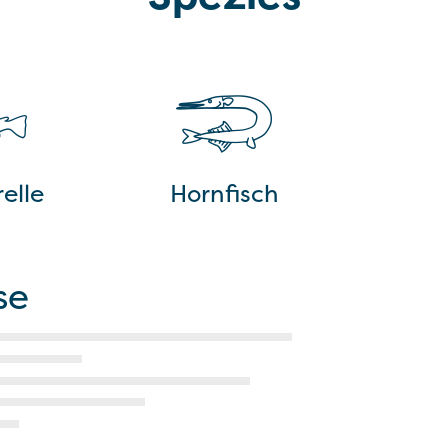
elle
Hornfisch
se