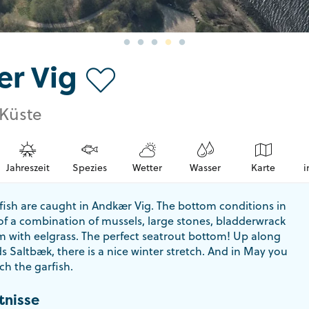
r Vig
 Küste
Jahreszeit
Spezies
Wetter
Wasser
Karte
i
fish are caught in Andkær Vig. The bottom conditions in
of a combination of mussels, large stones, bladderwrack
 with eelgrass. The perfect seatrout bottom! Up along
s Saltbæk, there is a nice winter stretch. And in May you
ch the garfish.
tnisse