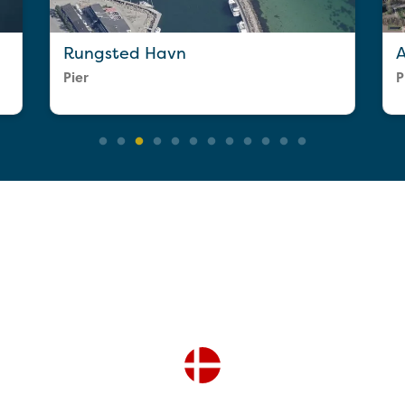
Rungsted Havn
Pier
P