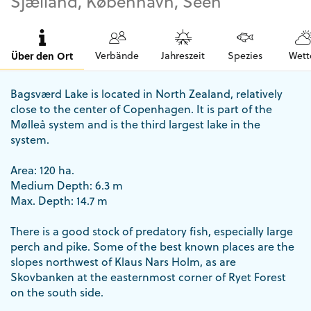
Sjælland, København, Seen
Über den Ort
Verbände
Jahreszeit
Spezies
Wett
Bagsværd Lake is located in North Zealand, relatively
close to the center of Copenhagen. It is part of the
Mølleå system and is the third largest lake in the
system.
Area: 120 ha.
Medium Depth: 6.3 m
Max. Depth: 14.7 m
There is a good stock of predatory fish, especially large
perch and pike. Some of the best known places are the
slopes northwest of Klaus Nars Holm, as are
Skovbanken at the easternmost corner of Ryet Forest
on the south side.