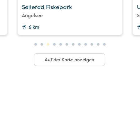
Søllerød Fiskepark
U
Angelsee
S
6 km
Auf der Karte anzeigen