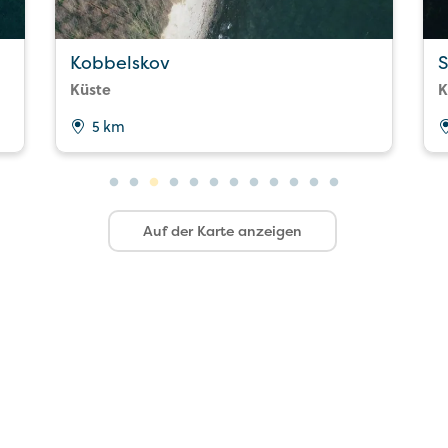
Kobbelskov
S
Küste
K
5 km
Auf der Karte anzeigen