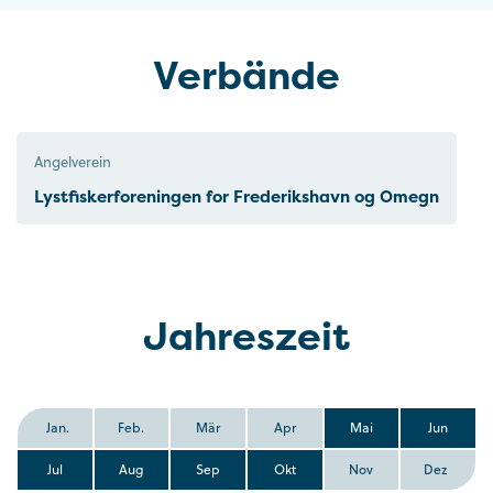
Verbände
Angelverein
Lystfiskerforeningen for Frederikshavn og Omegn
Jahreszeit
Jan.
Feb.
Mär
Apr
Mai
Jun
Jul
Aug
Sep
Okt
Nov
Dez