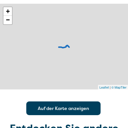
+
−
Leaflet
|
© MapTiler
Auf der Karte anzeigen