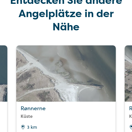
Entdecken Sie andere
Angelplätze in der
Nähe
Rønnerne
Küste
K
3 km