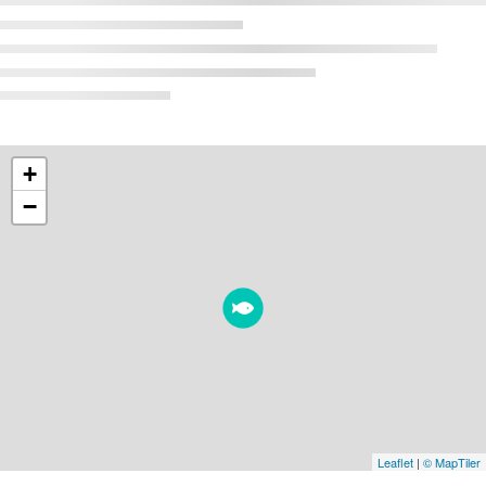
+
−
Leaflet
|
© MapTiler