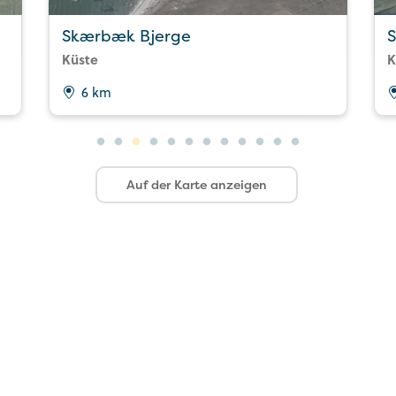
Skærbæk Bjerge
S
Küste
K
6 km
Auf der Karte anzeigen