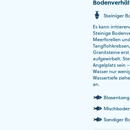
Bodenverhäl
Steiniger 
Es kann irritiere
Steinige Bodenver
Meerforellen und 
Tangflohkrebsen,
Granitsteine erst
aufgewirbelt. St
Angelplatz sein –
Wasser nur wenig
Wassertiefe zieh
an.
Blasentang
Mischbode
Sandiger B