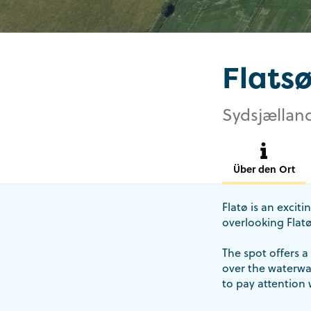
Flats
Sydsjælland
Über den Ort
Flatø is an excit
overlooking Flatø
The spot offers a 
over the waterwa
to pay attention 