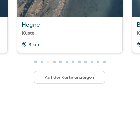
Hegne
B
Küste
K
3 km
Auf der Karte anzeigen