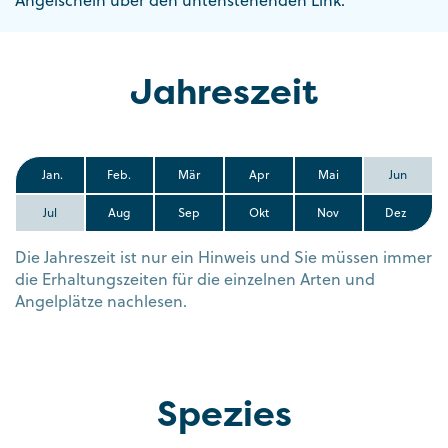
Angelschein über den untenstehenden Link.
Jahreszeit
Jan.
Feb.
Mär
Apr
Mai
Jun
Jul
Aug
Sep
Okt
Nov
Dez
Die Jahreszeit ist nur ein Hinweis und Sie müssen immer
die Erhaltungszeiten für die einzelnen Arten und
Angelplätze nachlesen.
Spezies