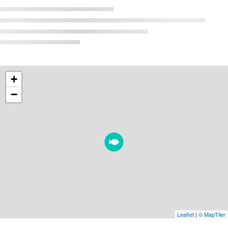
+
−
Leaflet
|
© MapTiler