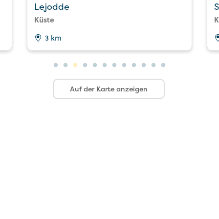
Lejodde
S
Küste
K
3 km
Auf der Karte anzeigen