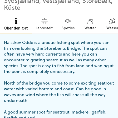
Sydsjælland, Vestsjælland, Storebælt,
Küste
Über den Ort
Jahreszeit
Spezies
Wetter
Wasse
Halsskov Odde is a unique fishing spot where you can
fish overlooking the Storebælts Bridge. The spot can
often have very hard currents and here you can
encounter migrating seatrout as well as many other
species. The spot is easy to fish from land and wading at
the point is completely unnecessary.
North of the bridge you come to some exciting seatrout
water with varied bottom and coast. Can be good in
waves and wind where the fish will chase all the way
underneath.
A good summer spot for seatrout, mackerel, garfish,
flatfish and cod.