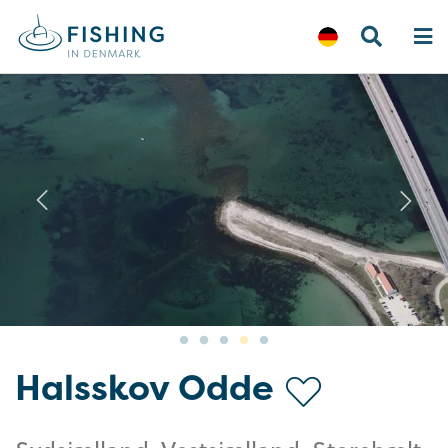
Previous
N
Halsskov Odde