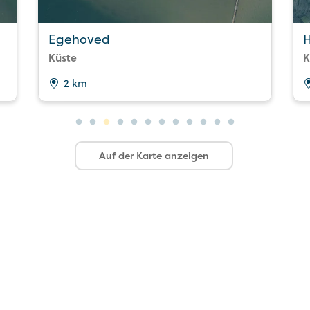
Egehoved
Küste
K
2 km
Auf der Karte anzeigen