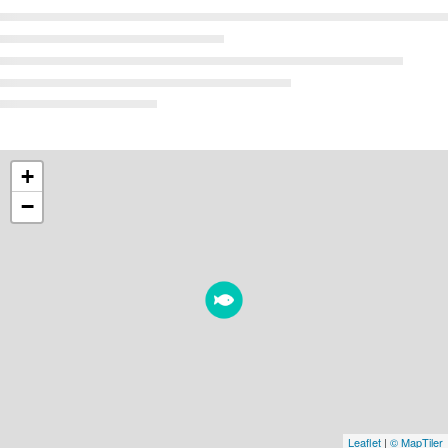
+
−
Leaflet
|
© MapTiler