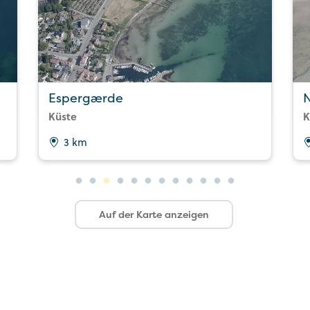
Espergærde
Küste
K
3 km
Auf der Karte anzeigen