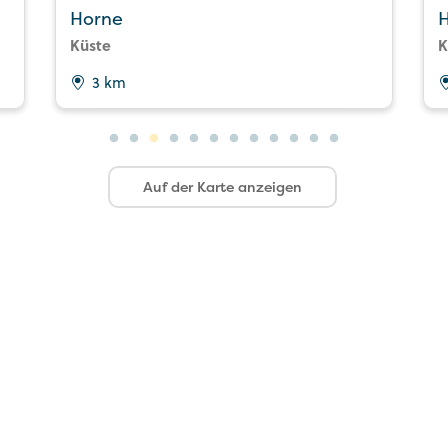
Horne
H
Küste
K
3 km
Auf der Karte anzeigen