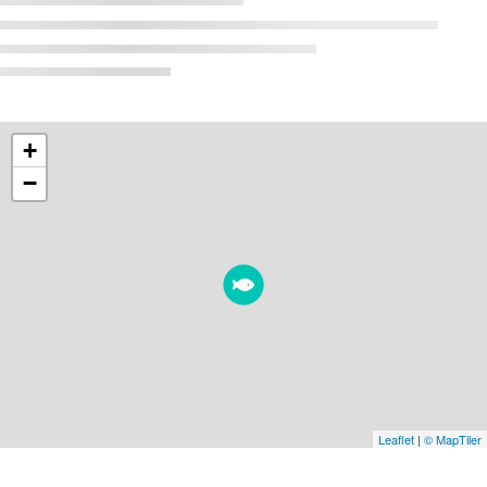
+
−
Leaflet
|
© MapTiler