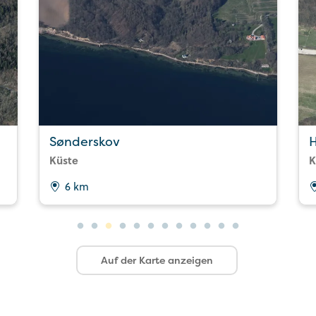
Sønderskov
Küste
K
6 km
Auf der Karte anzeigen