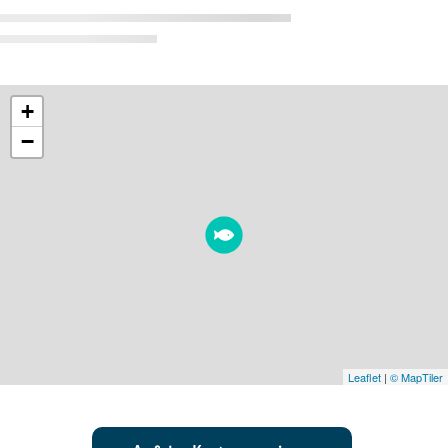
+
−
Leaflet
|
© MapTiler