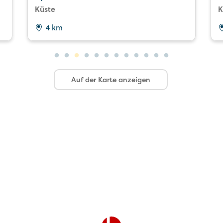
Küste
K
4 km
Auf der Karte anzeigen