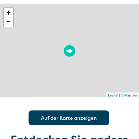
+
−
Leaflet
|
© MapTiler
Auf der Karte anzeigen