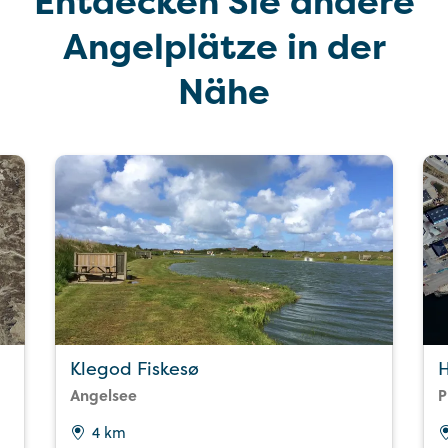
Entdecken Sie andere
Angelplätze in der
Nähe
Klegod Fiskesø
Angelsee
P
4 km