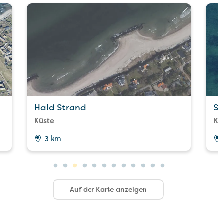
Hald Strand
S
Küste
K
3 km
Auf der Karte anzeigen