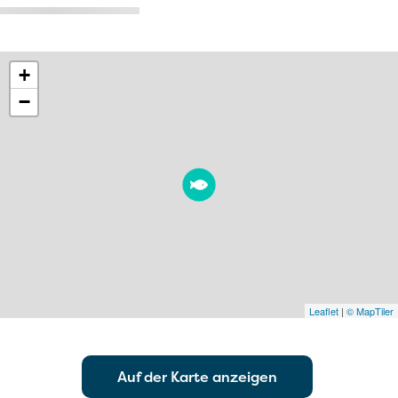
+
−
Leaflet
|
© MapTiler
Auf der Karte anzeigen