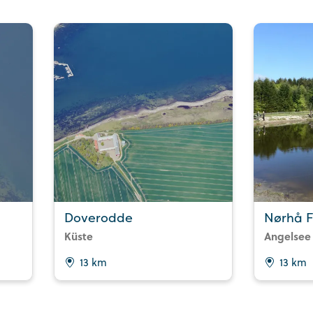
Doverodde
Nørhå F
Küste
Angelsee
13 km
13 km