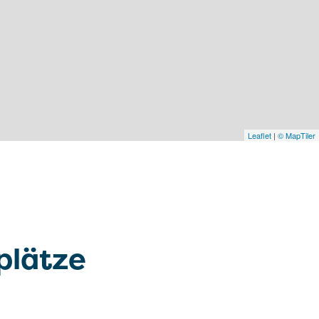
Leaflet
|
© MapTiler
plätze