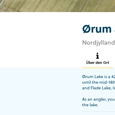
Ørum 
Nordjylland
Über den Ort
Ørum Lake is a 42
until the mid-18
and Flade Lake, l
As an angler, you
the lake.