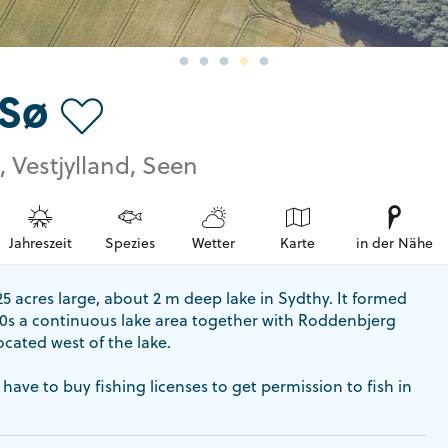
Sø
, Vestjylland, Seen
Jahreszeit
Spezies
Wetter
Karte
in der Nähe
5 acres large, about 2 m deep lake in Sydthy. It formed
00s a continuous lake area together with Roddenbjerg
ocated west of the lake.
 have to buy fishing licenses to get permission to fish in