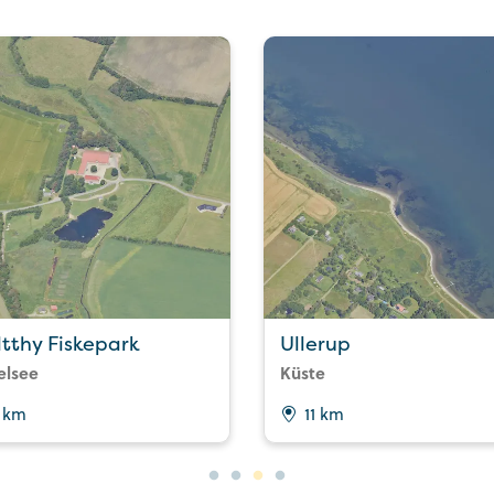
tthy Fiskepark
Ullerup
elsee
Küste
 km
11 km