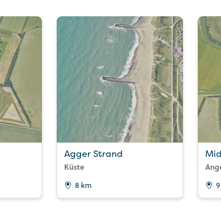
Agger Strand
Mid
Küste
Ang
8 km
9