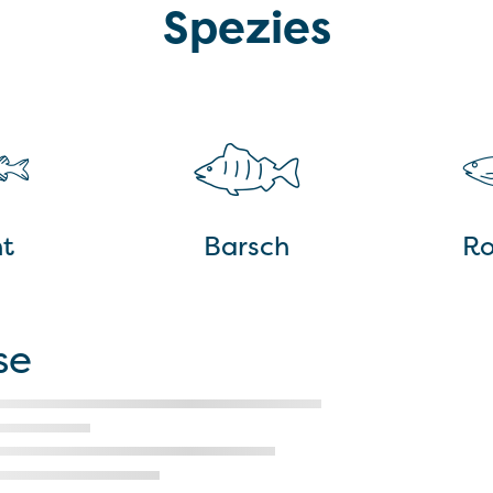
Spezies
t
Barsch
Ro
se