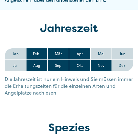
Angelschein über den untenstehenden Link.
Jahreszeit
Jan.
Feb.
Mär
Apr
Mai
Jun
Jul
Aug
Sep
Okt
Nov
Dez
Die Jahreszeit ist nur ein Hinweis und Sie müssen immer
die Erhaltungszeiten für die einzelnen Arten und
Angelplätze nachlesen.
Spezies