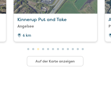
Kinnerup Put and Take
Angelsee
P
6 km
Auf der Karte anzeigen