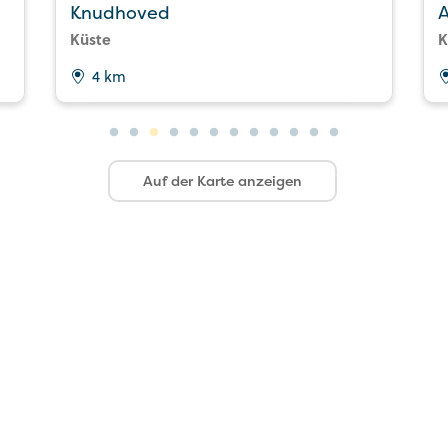
Knudhoved
A
Küste
K
4 km
Auf der Karte anzeigen