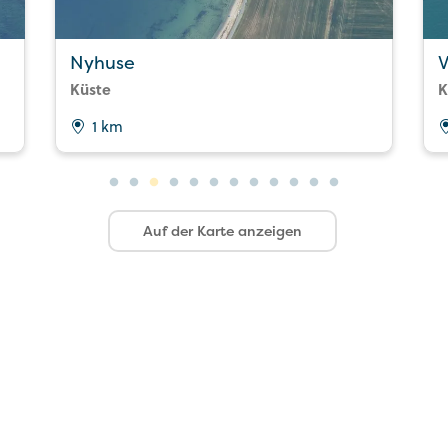
Nyhuse
V
Küste
K
1 km
Auf der Karte anzeigen