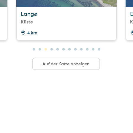
Langø
Küste
K
4 km
Auf der Karte anzeigen