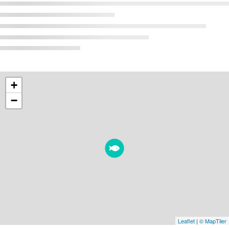
+
−
Leaflet
|
© MapTiler