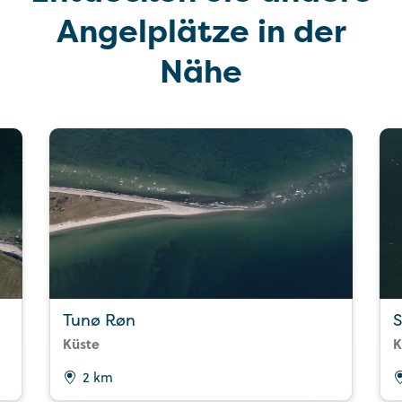
Angelplätze in der
Nähe
Tunø Røn
S
Küste
K
2 km