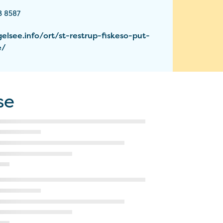
3 8587
elsee.info/ort/st-restrup-fiskeso-put-
e/
se