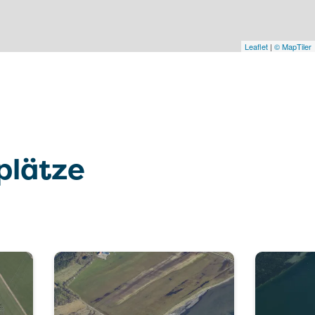
Leaflet
|
© MapTiler
plätze