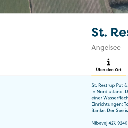
St. Re
Angelsee
Über den Ort
St. Restrup Put &
in Nordjütland. D
einer Wasserfläc
Einrichtungen: To
Bänke. Der See is
Nibevej 427, 924