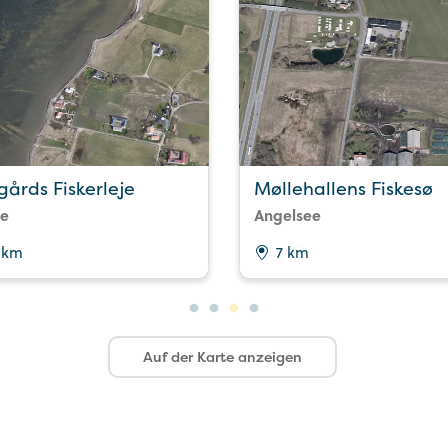
tgårds Fiskerleje
Møllehallens Fiskesø
te
Angelsee
 km
7 km
Auf der Karte anzeigen