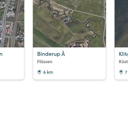
n
Binderup Å
Kli
Flüssen
Küs
6 km
7