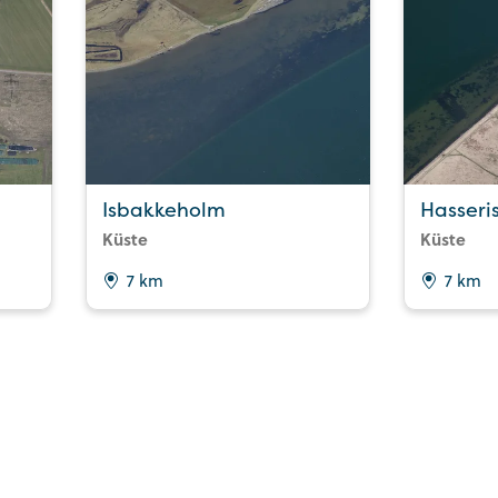
Isbakkeholm
Hasseri
Küste
Küste
7 km
7 km