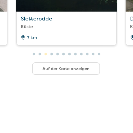
Sletterodde
D
Küste
K
7 km
Auf der Karte anzeigen