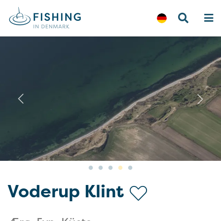
Previous
N
Voderup Klint