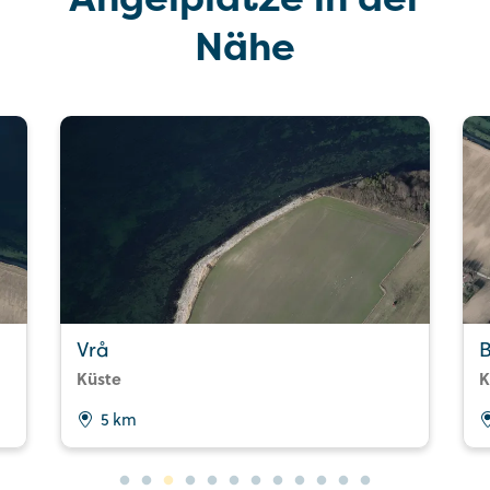
Nähe
Vrå
Küste
K
5 km