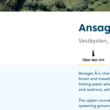
Ansag
Vestkysten,
Über den Ort
Ansager Å is char
forest and meadow
fishing water wher
and seatrout, wit
The upper course
spawning grounds