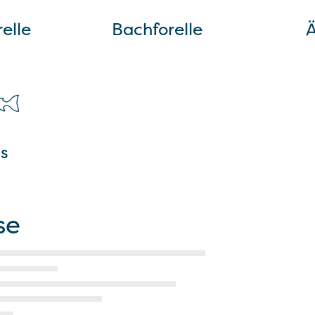
elle
Bachforelle
s
se