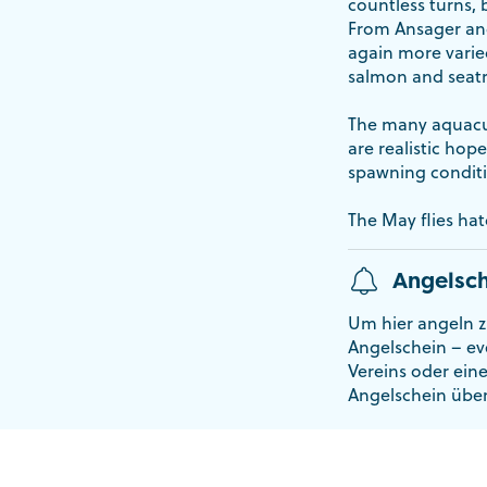
countless turns, 
From Ansager and
again more varied
salmon and seatro
The many aquacul
are realistic hop
spawning condition
The May flies hat
Angelsch
Um hier angeln z
Angelschein – ev
Vereins oder ein
Angelschein übe