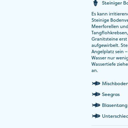
Steiniger 
Es kann irritiere
Steinige Bodenver
Meerforellen und 
Tangflohkrebsen,
Granitsteine erst
aufgewirbelt. St
Angelplatz sein –
Wasser nur wenig
Wassertiefe zieh
an.
Mischbode
Seegras
Blasentang
Unterschied