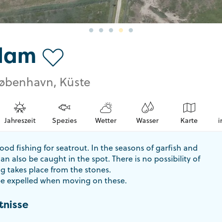
dam
København, Küste
Jahreszeit
Spezies
Wetter
Wasser
Karte
i
good fishing for seatrout. In the seasons of garfish and
an also be caught in the spot. There is no possibility of
ng takes place from the stones.
e expelled when moving on these.
tnisse