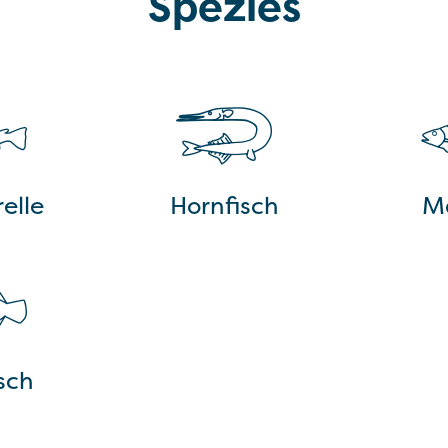
Spezies
elle
Hornfisch
M
isch