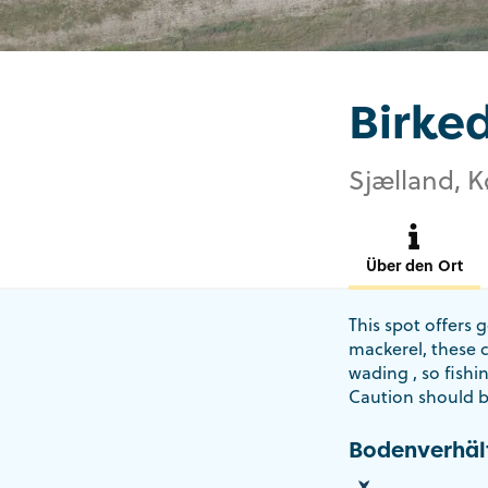
Birke
Sjælland, 
Über den Ort
This spot offers 
mackerel, these c
wading , so fishi
Caution should b
Bodenverhäl