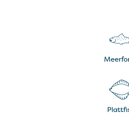
Meerfor
Plattf