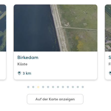
Birkedam
S
Küste
F
3 km
Auf der Karte anzeigen