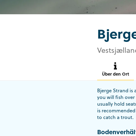
Bjerg
Vestsjællan
Über den Ort
Bjerge Strand is 
you will fish ove
usually hold seat
is recommended t
to catch a trout.
Bodenverhäl