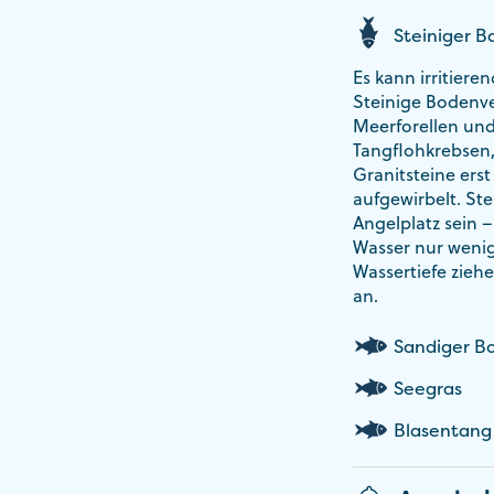
Steiniger 
Es kann irritiere
Steinige Bodenver
Meerforellen und 
Tangflohkrebsen,
Granitsteine erst
aufgewirbelt. St
Angelplatz sein –
Wasser nur wenig
Wassertiefe zieh
an.
Sandiger B
Seegras
Blasentang