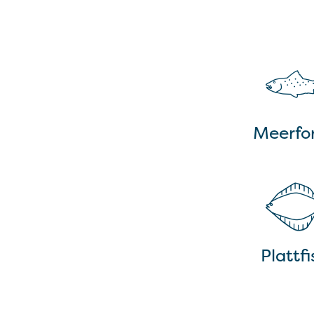
Meerfor
Plattf