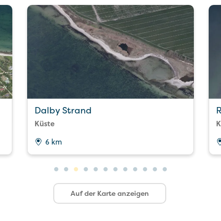
Dalby Strand
R
Küste
K
6 km
Auf der Karte anzeigen